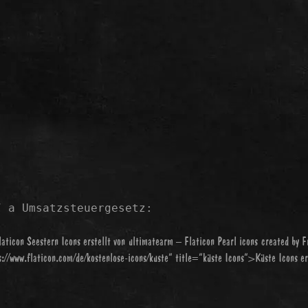
7 a Umsatzsteuergesetz:
laticon
Seestern Icons erstellt von ultimatearm – Flaticon
Pearl icons created by F
s://www.flaticon.com/de/kostenlose-icons/kuste“ title=“küste Icons“>Küste Icons e